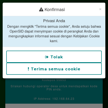
×
Konfirmasi
Privasi Anda
Dengan mengklik "Terima semua cookie", Anda setuju bahwa
OpenSID dapat menyimpan cookie di perangkat Anda dan
mengungkapkan informasi sesuai dengan Kebijakan Cookie
kami.
LAYANAN MANDIRI
Tolak
DESA HARGOTIRTO
Kecamatan Kokap
Terima semua cookie
Kabupaten Kulon Progo
Sekendal RT 10 RW 5 Kalurahan Hargotirto Kapanewon
Kokap Kabupaten Kulon Progo
Kodepos 55653
Silakan hubungi operator desa untuk mendapatkan kode
PIN anda.
IP Address: 192.168.64.23