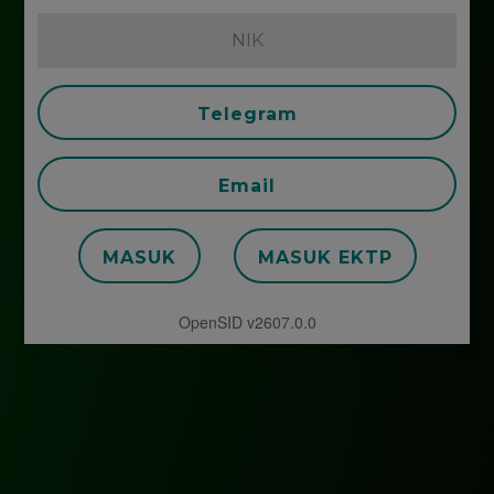
Telegram
Email
MASUK
MASUK EKTP
OpenSID v2607.0.0