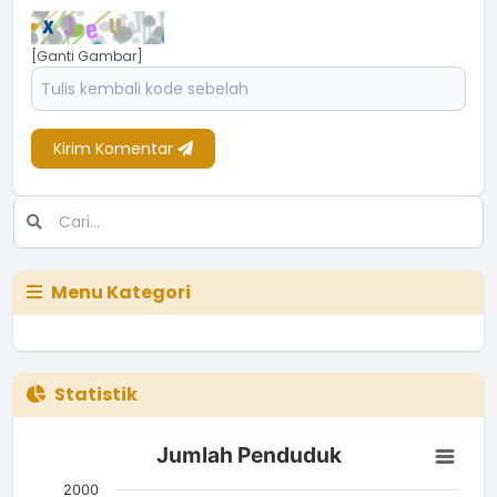
[Ganti Gambar]
Kirim Komentar
Menu Kategori
Statistik
Jumlah Penduduk
Jumlah Penduduk
Bar chart with 3 bars.
The chart has 1 X axis displaying categories.
2000