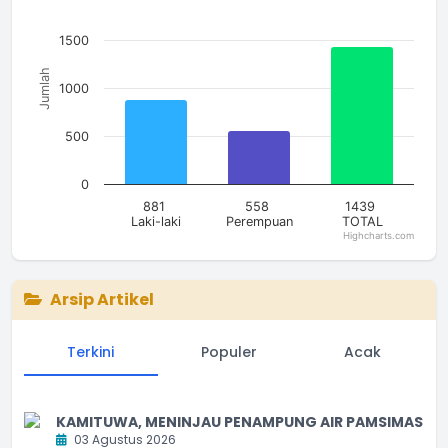
The chart has 1 Y axis displaying Jumlah. Data ranges from 5
1500
Jumlah
1000
500
0
881
558
1439
Laki-laki
Perempuan
TOTAL
Highcharts.com
End of interactive chart.
Arsip Artikel
Terkini
Populer
Acak
KAMITUWA, MENINJAU PENAMPUNG AIR PAMSIMAS
03 Agustus 2026