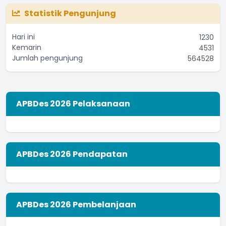
Statistik Pengunjung
Apakah produsen sudah memiliki Ijin Rumah Tangga
(IRT)?
...
selengkapnya
Hari ini
1230
Yoseph Mario
Kemarin
4531
Jumlah pengunjung
564528
02 September 2021 11:53:33
APBDes 2026 Pelaksanaan
APBDes 2026 Pendapatan
APBDes 2026 Pembelanjaan