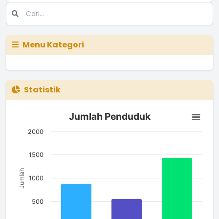
Menu Kategori
Statistik
Jumlah Penduduk
Jumlah Penduduk
Bar chart with 3 bars.
The chart has 1 X axis displaying categories.
2000
The chart has 1 Y axis displaying Jumlah. Data ranges from 5
1500
Jumlah
1000
500