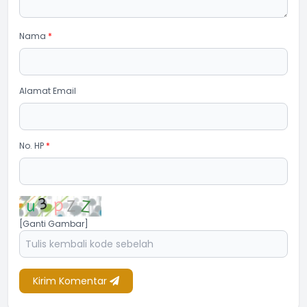
Nama
*
Alamat Email
No. HP
*
[Ganti Gambar]
Kirim Komentar