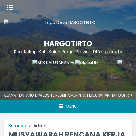
HARGOTIRTO
Kec. Kokap, Kab. Kulon Progo, Provinsi DI Yogyakarta
MAT DATANG DI WEBSITE RESMI PEMERINTAH KALURAHAN HARGOTIRTO
H
MENU
Beranda
Artikel
MUSYAWARAH RENCANA KERJA