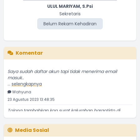
ULUL MARIYAM, S.Psi
Sekretaris
Belum Rekam Kehadiran
Komentar
Saya sudah daftar akun tapi tidak menerima email
masuk..
...
selengkapnya
Wahyuna
23 Agustus 2023 13:48:35
Tolong tambahkan kop surat kalurahan hargotirto di
...
selengkapnya
NGATIRAN
18 Oktober 2022 19:54:47
Media Sosial
Ass. Saya May Devega dari Univ.Negri Semarang yang