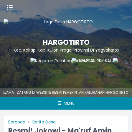
HARGOTIRTO
Kec. Kokap, Kab. Kulon Progo, Provinsi DI Yogyakarta
AT DATANG DI WEBSITE RESMI PEMERINTAH KALURAHAN HARGOTIRTO
HA
MENU
Beranda
Berita Desa
Resmi! Jokowi - Ma'ruf Amin