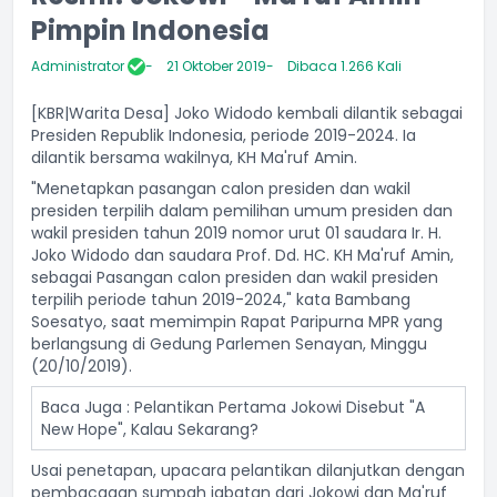
Pimpin Indonesia
Administrator
21 Oktober 2019
Dibaca 1.266 Kali
[KBR|Warita Desa] Joko Widodo kembali dilantik sebagai
Presiden Republik Indonesia, periode 2019-2024. Ia
dilantik bersama wakilnya, KH Ma'ruf Amin.
"Menetapkan pasangan calon presiden dan wakil
presiden terpilih dalam pemilihan umum presiden dan
wakil presiden tahun 2019 nomor urut 01 saudara Ir. H.
Joko Widodo dan saudara Prof. Dd. HC. KH Ma'ruf Amin,
sebagai Pasangan calon presiden dan wakil presiden
terpilih periode tahun 2019-2024," kata Bambang
Soesatyo, saat memimpin Rapat Paripurna MPR yang
berlangsung di Gedung Parlemen Senayan, Minggu
(20/10/2019).
Baca Juga :
Pelantikan Pertama Jokowi Disebut "A
New Hope", Kalau Sekarang?
Usai penetapan, upacara pelantikan dilanjutkan dengan
pembacaaan sumpah jabatan dari Jokowi dan Ma'ruf