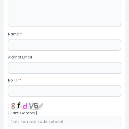
Nama
*
Alamat Email
No. HP
*
[Ganti Gambar]