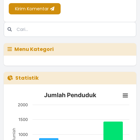
Kirim Komentar
Menu Kategori
Statistik
Jumlah Penduduk
Jumlah Penduduk
Bar chart with 3 bars.
The chart has 1 X axis displaying categories.
2000
The chart has 1 Y axis displaying Jumlah. Data ranges from 5
1500
Jumlah
1000