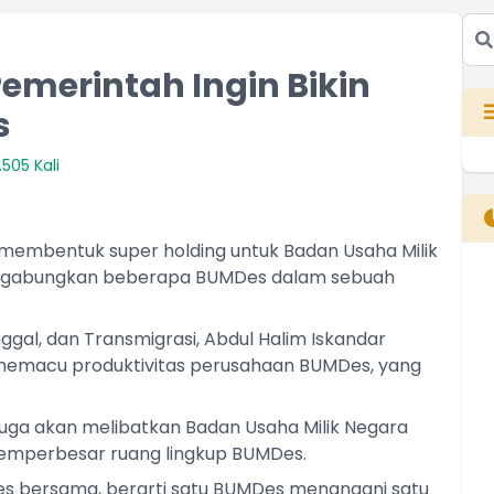
Pemerintah Ingin Bikin
s
505 Kali
membentuk super holding untuk Badan Usaha Milik
ggabungkan beberapa BUMDes dalam sebuah
B
T
gal, dan Transmigrasi, Abdul Halim Iskandar
T
memacu produktivitas perusahaan BUMDes, yang
juga akan melibatkan Badan Usaha Milik Negara
emperbesar ruang lingkup BUMDes.
 bersama, berarti satu BUMDes menangani satu