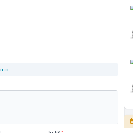
dmin
l
No. HP
*