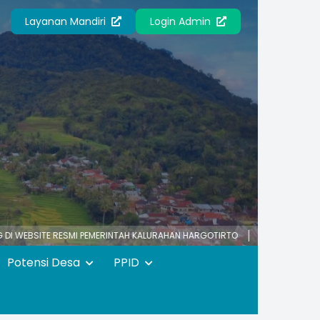
Layanan Mandiri
Login Admin
 RESMI PEMERINTAH KALURAHAN HARGOTIRTO
HARGOTIRTO SUMRINGAH
Potensi Desa
PPID