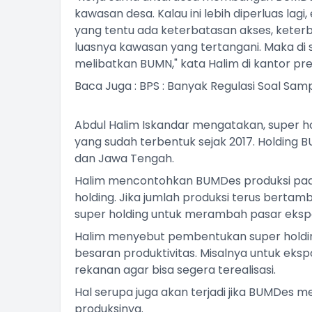
kawasan desa. Kalau ini lebih diperluas lagi
yang tentu ada keterbatasan akses, keter
luasnya kawasan yang tertangani. Maka di s
melibatkan BUMN," kata Halim di kantor pres
Baca Juga :
BPS : Banyak Regulasi Soal Sam
Abdul Halim Iskandar mengatakan, super ho
yang sudah terbentuk sejak 2017. Holding B
dan Jawa Tengah.
Halim mencontohkan BUMDes produksi padi
holding. Jika jumlah produksi terus bertam
super holding untuk merambah pasar eksp
Halim menyebut pembentukan super holdin
besaran produktivitas. Misalnya untuk e
rekanan agar bisa segera terealisasi.
Hal serupa juga akan terjadi jika BUMDe
produksinya.