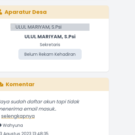
Aparatur Desa
ULUL MARIYAM, S.Psi
Sekretaris
Belum Rekam Kehadiran
Be
Komentar
aya sudah daftar akun tapi tidak
enerima email masuk..
.
selengkapnya
Wahyuna
3 Agustus 2023 13:48:35