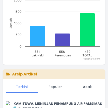
2000
The chart has 1 Y axis displaying Jumlah. Data ranges from 5
1500
Jumlah
1000
500
0
881
558
1439
Laki-laki
Perempuan
TOTAL
Highcharts.com
End of interactive chart.
Arsip Artikel
Terkini
Populer
Acak
KAMITUWA, MENINJAU PENAMPUNG AIR PAMSIMAS
03 Agustus 2026