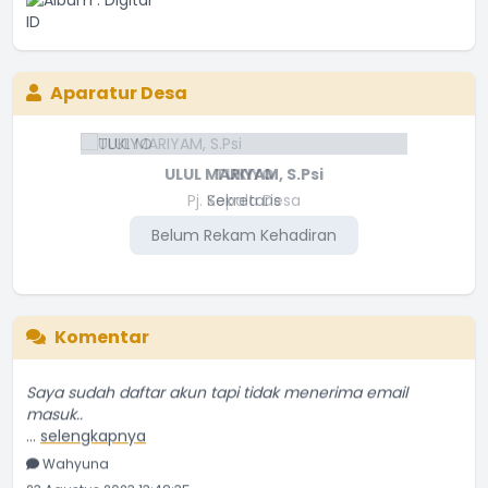
Aparatur Desa
ULUL MARIYAM, S.Psi
TUKIYO
Pj. Kepala Desa
Sekretaris
Belum Rekam Kehadiran
Belum Rekam Kehadiran
Komentar
Saya sudah daftar akun tapi tidak menerima email
masuk..
...
selengkapnya
Wahyuna
23 Agustus 2023 13:48:35