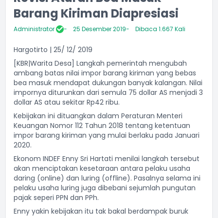
Barang Kiriman Diapresiasi
Administrator
25 Desember 2019
Dibaca 1.667 Kali
Hargotirto | 25/ 12/ 2019
[KBR|Warita Desa] Langkah pemerintah mengubah
ambang batas nilai impor barang kiriman yang bebas
bea masuk mendapat dukungan banyak kalangan. Nilai
impornya diturunkan dari semula 75 dollar AS menjadi 3
dollar AS atau sekitar Rp42 ribu.
Kebijakan ini dituangkan dalam Peraturan Menteri
Keuangan Nomor 112 Tahun 2018 tentang ketentuan
impor barang kiriman yang mulai berlaku pada Januari
2020.
Ekonom INDEF Enny Sri Hartati menilai langkah tersebut
akan menciptakan kesetaraan antara pelaku usaha
daring (online) dan luring (offline). Pasalnya selama ini
pelaku usaha luring juga dibebani sejumlah pungutan
pajak seperi PPN dan PPh.
Enny yakin kebijakan itu tak bakal berdampak buruk