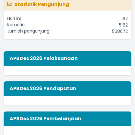
Apakah produsen sudah memiliki Ijin Rumah Tangga
Statistik Pengunjung
(IRT)?
...
selengkapnya
Hari ini
192
Yoseph Mario
Kemarin
5182
02 September 2021 11:53:33
Jumlah pengunjung
568672
APBDes 2026 Pelaksanaan
APBDes 2026 Pendapatan
APBDes 2026 Pembelanjaan