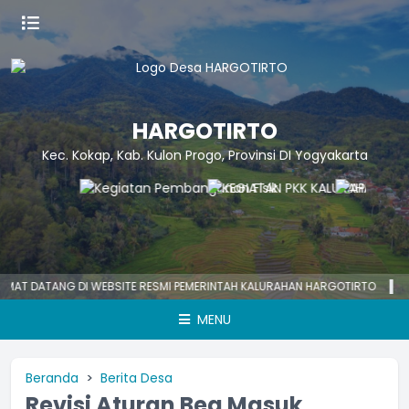
HARGOTIRTO
Kec. Kokap, Kab. Kulon Progo, Provinsi DI Yogyakarta
DATANG DI WEBSITE RESMI PEMERINTAH KALURAHAN HARGOTIRTO
HARGO
MENU
Beranda
Berita Desa
Revisi Aturan Bea Masuk