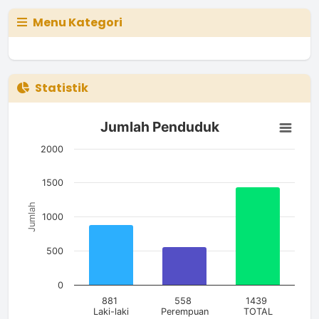
Menu Kategori
Statistik
Jumlah Penduduk
Jumlah Penduduk
Bar chart with 3 bars.
The chart has 1 X axis displaying categories.
2000
The chart has 1 Y axis displaying Jumlah. Data ranges from 5
1500
Jumlah
1000
500
0
881
558
1439
Laki-laki
Perempuan
TOTAL