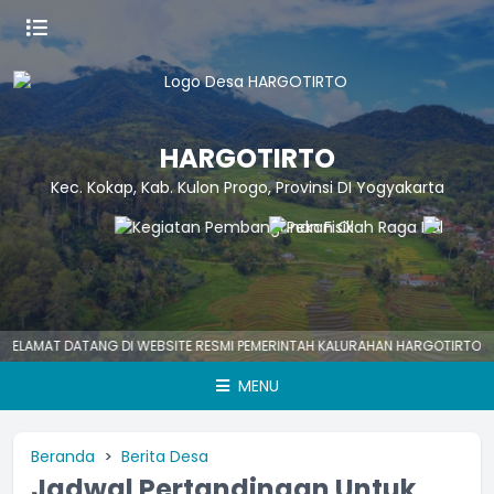
HARGOTIRTO
Kec. Kokap, Kab. Kulon Progo, Provinsi DI Yogyakarta
MAT DATANG DI WEBSITE RESMI PEMERINTAH KALURAHAN HARGOTIRTO
H
MENU
Beranda
Berita Desa
Jadwal Pertandingan Untuk