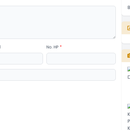
l
No. HP
*