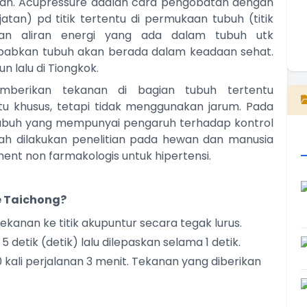
ah. Acupressure adalah cara pengobatan dengan
an) pd titik tertentu di permukaan tubuh (titik
kan aliran energi yang ada dalam tubuh utk
abkan tubuh akan berada dalam keadaan sehat.
E
n lalu di Tiongkok.
mberikan tekanan di bagian tubuh tertentu
tu khusus, tetapi tidak menggunakan jarum. Pada
k tubuh yang mempunyai pengaruh terhadap kontrol
ah dilakukan penelitian pada hewan dan manusia
ment non farmakologis untuk hipertensi.
 Taichong?
ekanan ke titik akupuntur secara tegak lurus.
detik (detik) lalu dilepaskan selama 1 detik.
0 kali perjalanan 3 menit. Tekanan yang diberikan