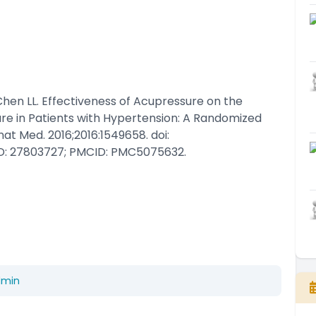
Chen LL. Effectiveness of Acupressure on the
re in Patients with Hypertension: A Randomized
at Med. 2016;2016:1549658. doi:
MID: 27803727; PMCID: PMC5075632.
dmin