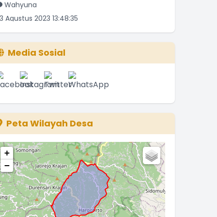
3 Agustus 2023 13:48:35
olong tambahkan kop surat kalurahan
argotirto di
.
selengkapnya
Media Sosial
NGATIRAN
8 Oktober 2022 19:54:47
ss. Saya May Devega dari Univ.Negri
Semarang yang
.
selengkapnya
Peta Wilayah Desa
May Devega
7 September 2022 20:04:56
+
inknya di blokir pak Jawab : terima kasih
−
oreksinya,
.
selengkapnya
warga_taat
1 Juli 2022 13:38:43