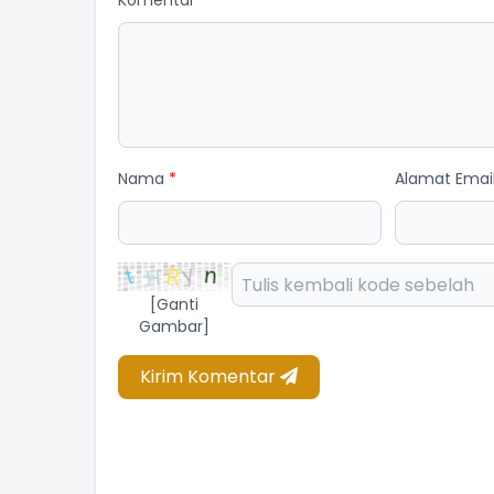
Komentar
*
Nama
*
Alamat Emai
[Ganti
Gambar]
Kirim Komentar