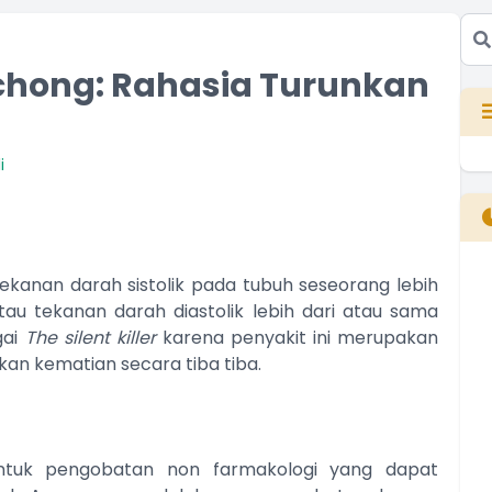
ichong: Rahasia Turunkan
i
ekanan darah sistolik pada tubuh seseorang lebih
B
u tekanan darah diastolik lebih dari atau sama
T
gai
The silent killer
karena penyakit ini merupakan
T
an kematian secara tiba tiba.
ntuk pengobatan non farmakologi yang dapat