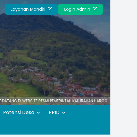
Layanan Mandiri
Login Admin
 WEBSITE RESMI PEMERINTAH KALURAHAN HARGOTIRTO
HARGOTIRTO SUM
Potensi Desa
PPID