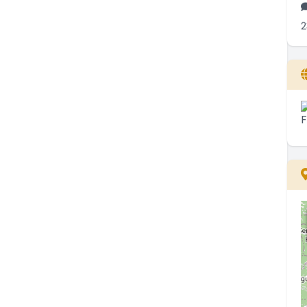
2
T
h
..
1
A
..
0
L
k
..
1