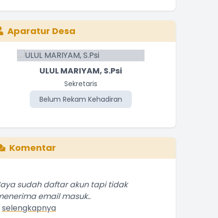
Aparatur Desa
ULUL MARIYAM, S.Psi
Sekretaris
Belum Rekam Kehadiran
Be
Komentar
aya sudah daftar akun tapi tidak
enerima email masuk..
.
selengkapnya
Wahyuna