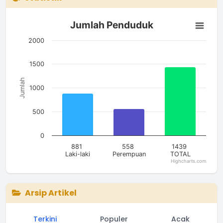
Jumlah Penduduk
Jumlah Penduduk
Bar chart with 3 bars.
The chart has 1 X axis displaying categories.
2000
The chart has 1 Y axis displaying Jumlah. Data ranges from 5
1500
Jumlah
1000
500
0
881
558
1439
Laki-laki
Perempuan
TOTAL
Highcharts.com
End of interactive chart.
Arsip Artikel
Terkini
Populer
Acak