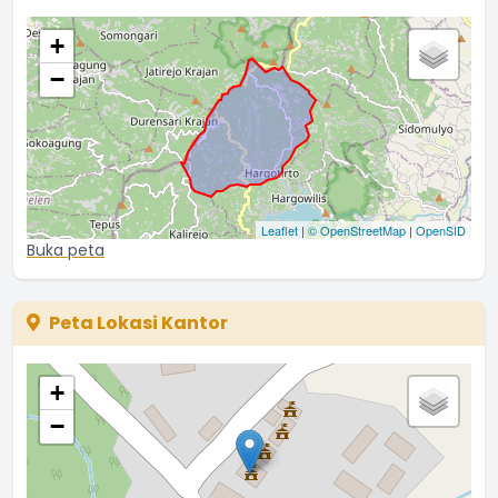
warga_taat
+
11 Juli 2022 13:38:43
−
semoga bisa dimanfaatkan sesuai petunjuk...
...
selengkapnya
rully
07 Juli 2022 14:16:57
Berapa biaya yang harus dibayarkan untuk jasa
Leaflet
|
© OpenStreetMap
|
OpenSID
kurir/pos? Jawab
Buka peta
...
selengkapnya
warga_taat
05 Juli 2022 14:41:49
Peta Lokasi Kantor
Ketika melakukan pelaporan kematian, di minta mengisi
...
selengkapnya
+
amantirta
−
04 Juli 2022 09:25:13
Pak, saya upload foto untuk laporan kelahiran kok tidak
...
selengkapnya