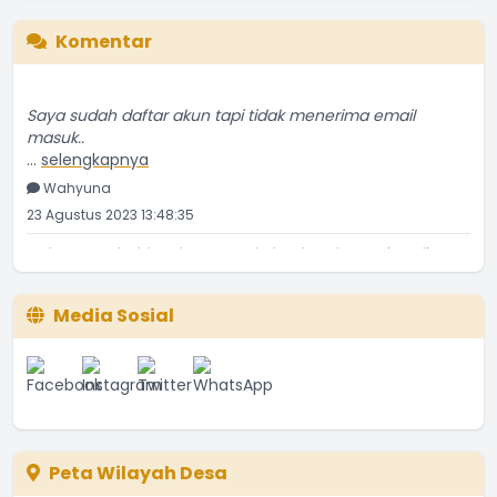
Komentar
Saya sudah daftar akun tapi tidak menerima email
masuk..
...
selengkapnya
Wahyuna
23 Agustus 2023 13:48:35
Tolong tambahkan kop surat kalurahan hargotirto di
...
selengkapnya
NGATIRAN
Media Sosial
18 Oktober 2022 19:54:47
Ass. Saya May Devega dari Univ.Negri Semarang yang
...
selengkapnya
May Devega
07 September 2022 20:04:56
Peta Wilayah Desa
Linknya di blokir pak Jawab : terima kasih koreksinya,
...
selengkapnya