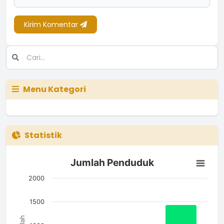
Kirim Komentar
Menu Kategori
Statistik
Jumlah Penduduk
Jumlah Penduduk
Bar chart with 3 bars.
The chart has 1 X axis displaying categories.
2000
The chart has 1 Y axis displaying Jumlah. Data ranges from 5
1500