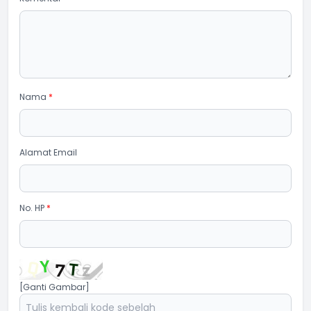
Nama
*
Alamat Email
No. HP
*
[Ganti Gambar]