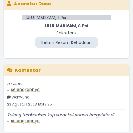
Aparatur Desa
ULUL MARIYAM, S.Psi
Sekretaris
Belum Rekam Kehadiran
Komentar
Saya sudah daftar akun tapi tidak menerima email
masuk..
...
selengkapnya
Wahyuna
23 Agustus 2023 13:48:35
Tolong tambahkan kop surat kalurahan hargotirto di
...
selengkapnya
NGATIRAN
18 Oktober 2022 19:54:47