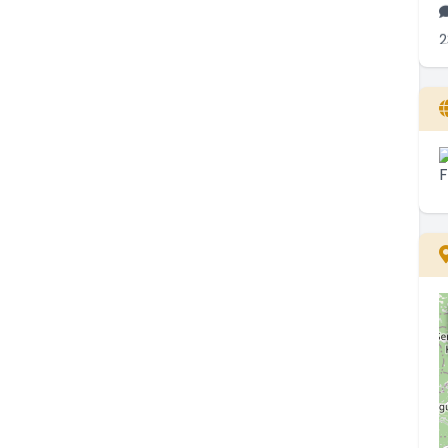
2
T
h
..
1
A
..
0
L
k
..