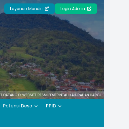
Layanan Mandiri
Login Admin
 WEBSITE RESMI PEMERINTAH KALURAHAN HARGOTIRTO
HARGOTIRTO SU
Potensi Desa
PPID