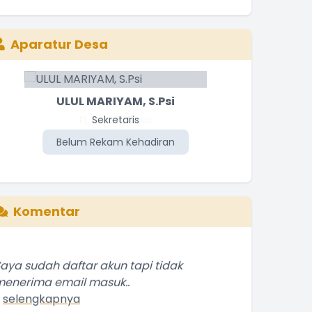
Aparatur Desa
ULUL MARIYAM, S.Psi
Sekretaris
Belum Rekam Kehadiran
Be
Komentar
aya sudah daftar akun tapi tidak
enerima email masuk..
.
selengkapnya
Wahyuna