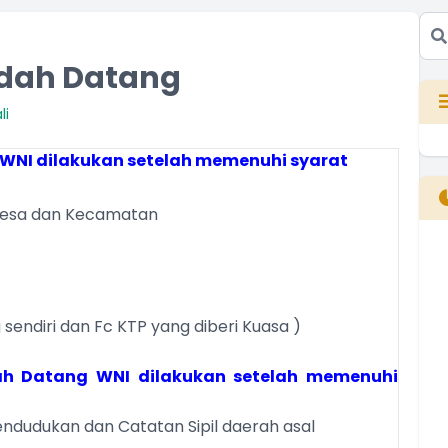
ndah Datang
li
h WNI dilakukan setelah memenuhi syarat
 desa dan Kecamatan
B
T
T
 sendiri dan Fc KTP yang diberi Kuasa )
dah Datang WNI dilakukan setelah memenuhi
endudukan dan Catatan Sipil daerah asal