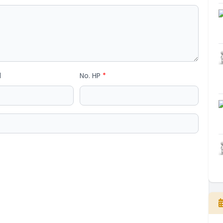
l
No. HP
*