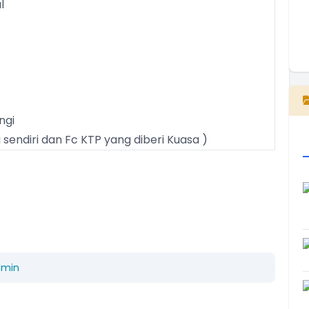
l
E
ngi
 sendiri dan Fc KTP yang diberi Kuasa )
dmin