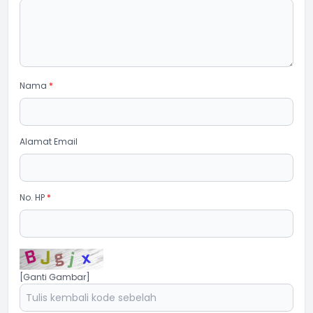
Nama
*
Alamat Email
No. HP
*
[Ganti Gambar]