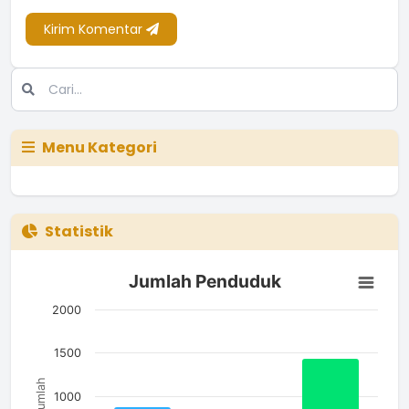
Kirim Komentar
Menu Kategori
Statistik
Jumlah Penduduk
Jumlah Penduduk
Bar chart with 3 bars.
The chart has 1 X axis displaying categories.
2000
The chart has 1 Y axis displaying Jumlah. Data ranges from 5
1500
Jumlah
1000