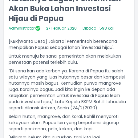
Akan Buka Lahan Investasi
Hijau di Papua
Administrator
27 Februari 2020
Dibaca 1.598 Kali
[KBR|Warita Desa] Jakarta| Pemerintah berencana
menjadikan Papua sebagai lahan 'investasi hijau'.
Untuk menuju ke sana, pemerintah akan melakukan
pemetaan potensi terlebih dulu.
"Di sana kan ada karbon ya. Karena di Papua itu salah
satu wilayah yang luas hutannya besar dan komposisi
hutannya masih bagus. Kemudian punya mangrove
juga. Koralnya bagus. Jadi kita ingin ke depan ada
kebijakan pemerintah untuk investasi di Papua lebih
pada investasi hijau," kata Kepala BKPM Bahlil Lahadalia
seperti dilansir Antara, Senin (24/2/2020).
Selain hutan, mangrove, dan koral, Bahlil menyoroti
kekayaan alam Papua lain yang berpotensi digarap
seperti perikanan, pala, kakao, dan kopi.
"Nilainya belum kita putuskan, tapi kita lagi