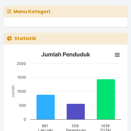
Menu Kategori
Statistik
Jumlah Penduduk
Jumlah Penduduk
Bar chart with 3 bars.
The chart has 1 X axis displaying categories.
2000
The chart has 1 Y axis displaying Jumlah. Data ranges from 5
1500
Jumlah
1000
500
0
881
558
1439
Laki-laki
Perempuan
TOTAL