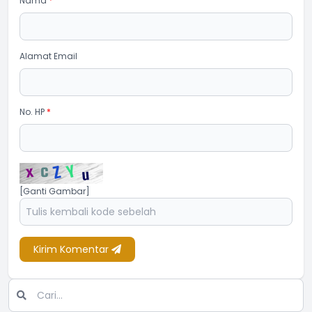
Nama
*
Alamat Email
No. HP
*
[Ganti Gambar]
Kirim Komentar