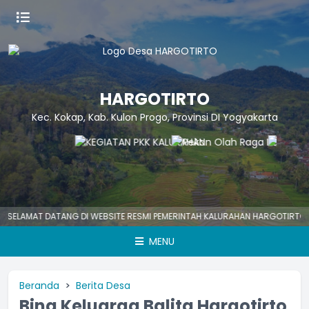
HARGOTIRTO
Kec. Kokap, Kab. Kulon Progo, Provinsi DI Yogyakarta
AMAT DATANG DI WEBSITE RESMI PEMERINTAH KALURAHAN HARGOTIRTO
H
MENU
Beranda
Berita Desa
Bina Keluarga Balita Hargotirto