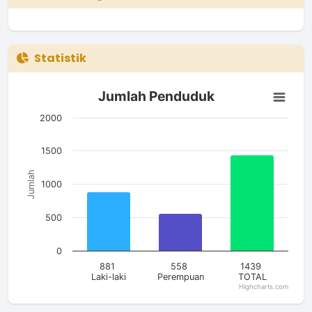
Statistik
Jumlah Penduduk
Jumlah Penduduk
Bar chart with 3 bars.
The chart has 1 X axis displaying categories.
2000
The chart has 1 Y axis displaying Jumlah. Data ranges from 5
1500
Jumlah
1000
500
0
881
558
1439
Laki-laki
Perempuan
TOTAL
Highcharts.com
End of interactive chart.