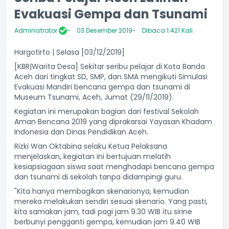
Evakuasi Gempa dan Tsunami
Administrator
03 Desember 2019
Dibaca 1.421 Kali
Hargotirto | Selasa [03/12/2019]
[KBR|Warita Desa] Sekitar seribu pelajar di Kota Banda
Aceh dari tingkat SD, SMP, dan SMA mengikuti Simulasi
Evakuasi Mandiri bencana gempa dan tsunami di
Museum Tsunami, Aceh, Jumat (29/11/2019).
Kegiatan ini merupakan bagian dari festival Sekolah
Aman Bencana 2019 yang diprakarsai Yayasan Khadam
Indonesia dan Dinas Pendidikan Aceh.
Rizki Wan Oktabina selaku Ketua Pelaksana
menjelaskan, kegiatan ini bertujuan melatih
kesiapsiagaan siswa saat menghadapi bencana gempa
dan tsunami di sekolah tanpa didampingi guru.
"Kita hanya membagikan skenarionya, kemudian
mereka melakukan sendiri sesuai skenario. Yang pasti,
kita samakan jam, tadi pagi jam 9.30 WIB itu sirine
berbunyi pengganti gempa, kemudian jam 9.40 WIB