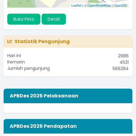
Kak,berapa gram perhari daging merah yang aman
Leaflet
|
© OpenStreetMap
|
OpenSID
dikonsumsi?
...
selengkapnya
Buka Peta
Detail
amantirta
28 Juni 2022 15:36:34
Statistik Pengunjung
Apakah produsen sudah memiliki Ijin Rumah Tangga
(IRT)?
...
selengkapnya
Hari ini
2986
Kemarin
Yoseph Mario
4531
Jumlah pengunjung
566284
02 September 2021 11:53:33
APBDes 2026 Pelaksanaan
APBDes 2026 Pendapatan