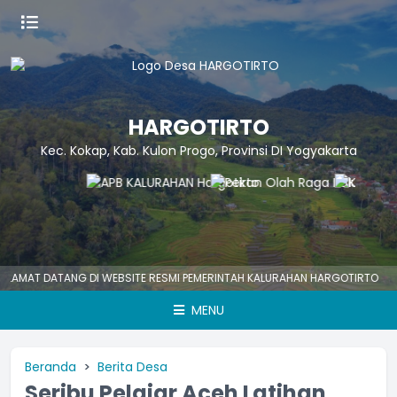
HARGOTIRTO
Kec. Kokap, Kab. Kulon Progo, Provinsi DI Yogyakarta
T DATANG DI WEBSITE RESMI PEMERINTAH KALURAHAN HARGOTIRTO
HAR
MENU
Beranda
Berita Desa
Seribu Pelajar Aceh Latihan