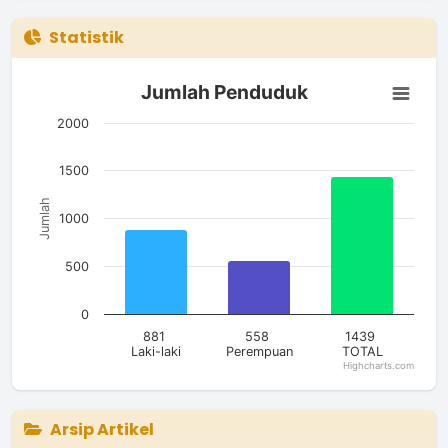
Statistik
Jumlah Penduduk
Jumlah Penduduk
Bar chart with 3 bars.
The chart has 1 X axis displaying categories.
2000
The chart has 1 Y axis displaying Jumlah. Data ranges from 5
1500
Jumlah
1000
500
0
881
558
1439
Laki-laki
Perempuan
TOTAL
Highcharts.com
End of interactive chart.
Arsip Artikel