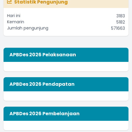
Statistik Pengunjung
Apakah produsen sudah memiliki Ijin Rumah Tangga
(IRT)?
Hari ini
3183
...
selengkapnya
Kemarin
5182
Yoseph Mario
Jumlah pengunjung
571663
02 September 2021 11:53:33
APBDes 2026 Pelaksanaan
APBDes 2026 Pendapatan
APBDes 2026 Pembelanjaan