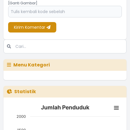
[Ganti Gambar]
Kirim Komentar
Menu Kategori
Statistik
Jumlah Penduduk
Jumlah Penduduk
Bar chart with 3 bars.
The chart has 1 X axis displaying categories.
2000
The chart has 1 Y axis displaying Jumlah. Data ranges from 5