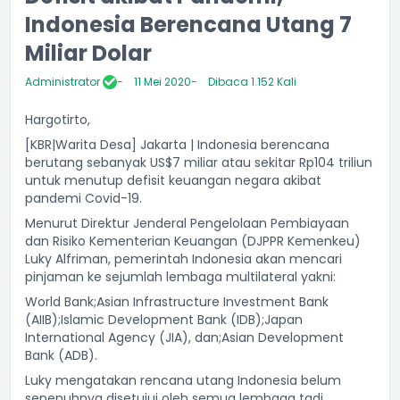
Indonesia Berencana Utang 7
Miliar Dolar
Administrator
11 Mei 2020
Dibaca 1.152 Kali
Hargotirto,
[KBR|Warita Desa] Jakarta | Indonesia berencana
berutang sebanyak US$7 miliar atau sekitar Rp104 triliun
untuk menutup defisit keuangan negara akibat
pandemi Covid-19.
Menurut Direktur Jenderal Pengelolaan Pembiayaan
dan Risiko Kementerian Keuangan (DJPPR Kemenkeu)
Luky Alfriman, pemerintah Indonesia akan mencari
pinjaman ke sejumlah lembaga multilateral yakni:
World Bank;Asian Infrastructure Investment Bank
(AIIB);Islamic Development Bank (IDB);Japan
International Agency (JIA), dan;Asian Development
Bank (ADB).
Luky mengatakan rencana utang Indonesia belum
sepenuhnya disetujui oleh semua lembaga tadi.