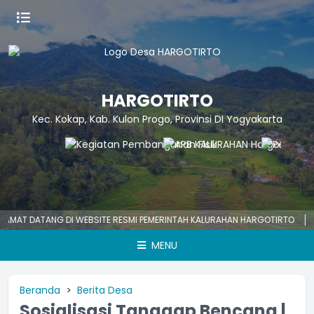
HARGOTIRTO
Kec. Kokap, Kab. Kulon Progo, Provinsi DI Yogyakarta
 DATANG DI WEBSITE RESMI PEMERINTAH KALURAHAN HARGOTIRTO
HARG
MENU
Beranda
Berita Desa
Sosialisasi Tanggap Bencana |