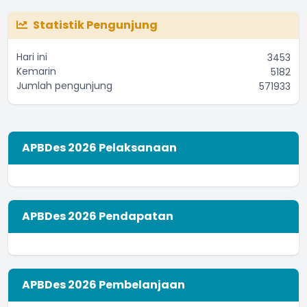
Apakah produsen sudah memiliki Ijin Rumah Tangga
Statistik Pengunjung
(IRT)?
...
selengkapnya
Hari ini
3453
Yoseph Mario
Kemarin
5182
Jumlah pengunjung
02 September 2021 11:53:33
571933
APBDes 2026 Pelaksanaan
APBDes 2026 Pendapatan
APBDes 2026 Pembelanjaan