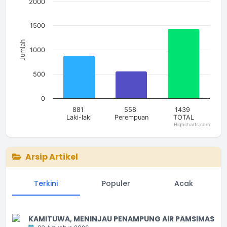
The chart has 1 X axis displaying categories.
2000
The chart has 1 Y axis displaying Jumlah. Data ranges from 5
1500
Jumlah
1000
500
0
881
558
1439
Laki-laki
Perempuan
TOTAL
Highcharts.com
End of interactive chart.
Arsip Artikel
Terkini
Populer
Acak
KAMITUWA, MENINJAU PENAMPUNG AIR PAMSIMAS