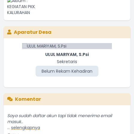
Aparatur Desa
ULUL MARIYAM, S.Psi
TUKIYO
Pj. Kepala Desa
Sekretaris
Belum Rekam Kehadiran
Belum Rekam Kehadiran
Komentar
Saya sudah daftar akun tapi tidak menerima email
masuk..
...
selengkapnya
Wahyuna