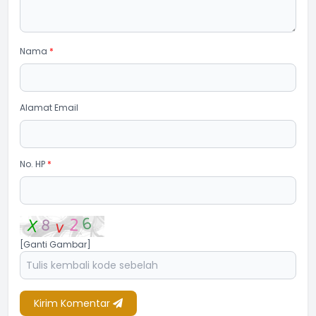
Nama
*
Alamat Email
No. HP
*
[Ganti Gambar]
Kirim Komentar