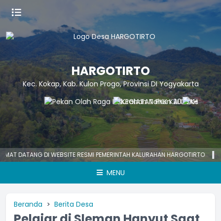
HARGOTIRTO
Kec. Kokap, Kab. Kulon Progo, Provinsi DI Yogyakarta
DATANG DI WEBSITE RESMI PEMERINTAH KALURAHAN HARGOTIRTO
HARGO
MENU
Beranda
Berita Desa
Pelajar di Sleman Hanyut Saat