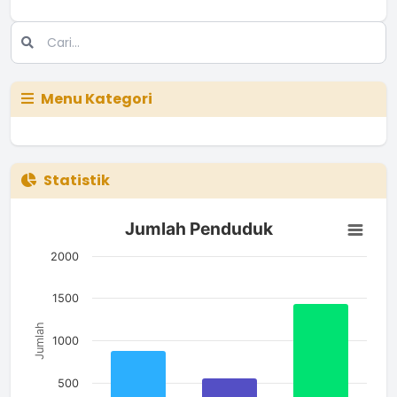
Menu Kategori
Statistik
Jumlah Penduduk
Jumlah Penduduk
Bar chart with 3 bars.
The chart has 1 X axis displaying categories.
2000
The chart has 1 Y axis displaying Jumlah. Data ranges from 5
1500
Jumlah
1000
500