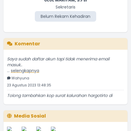
Sekretaris
Belum Rekam Kehadiran
Komentar
Saya sudah daftar akun tapi tidak menerima email
masuk..
...
selengkapnya
Wahyuna
23 Agustus 2023 13:48:35
Tolong tambahkan kop surat kalurahan hargotirto di
...
selengkapnya
NGATIRAN
18 Oktober 2022 19:54:47
Media Sosial
Ass. Saya May Devega dari Univ.Negri Semarang yang
...
selengkapnya