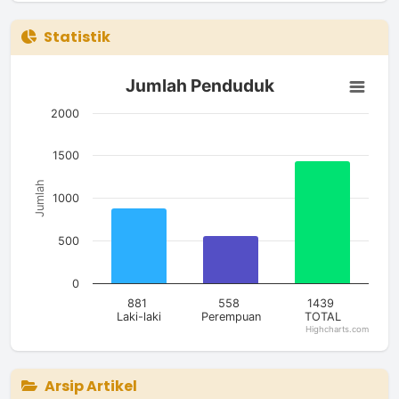
Statistik
Jumlah Penduduk
Jumlah Penduduk
Bar chart with 3 bars.
The chart has 1 X axis displaying categories.
2000
The chart has 1 Y axis displaying Jumlah. Data ranges from 5
1500
Jumlah
1000
500
0
881
558
1439
Laki-laki
Perempuan
TOTAL
Highcharts.com
End of interactive chart.
Arsip Artikel