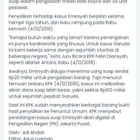
suap dalam pengadaan mesin Rolls Royce dan 34 unit
pesawat.
Penyidikan terhadap kasus Emirsyah berjalan selama
hampir tiga tahun, dan baru rampung pada Rabu
kemarin (4/12/2019).
"Kenapa butuh waktu yang lama? Karena penanganan
ini punya karakteristik yang khusus. Untuk kasus Garuda
ini kami bekerja sama dengan sejumlah otoritas di
beberapa negara," kata Juru Bicara KPK Febri Diansyah,
seperti dilansir Antara, Rabu (4/12/2019).
Awalnya, Emirsyah diduga menerima uang suap senilai
Rp20 miliar untuk pengadaan barang. Tapi menurut
temuan terbaru KPK (4/12/2019), kasus ini melibatkan
aliran dana suap lebih besar, yakni sekitar Rp100 miliar
untuk sejumlah pejabat Garuda.
Saat ini KPK sudah menyerahkan berbagai barang bukti
hasil penyidikan ke Penuntut Umum. KPK menyebut
persidangan kasus suap Emirsyah akan digelar di
Pengadilan Negeri (PN) Jakarta Pusat.
Oleh : Adi Ahdiat
Editor: Agus Luqman