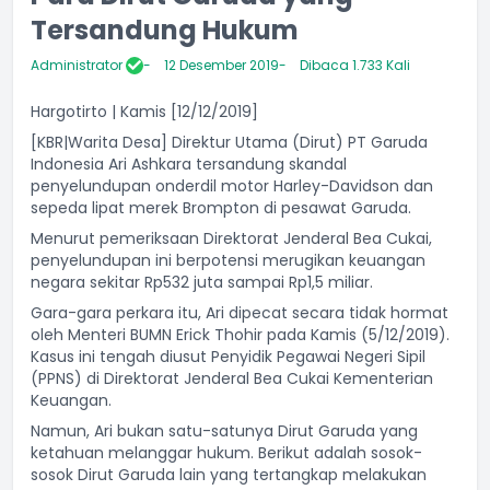
Tersandung Hukum
Administrator
12 Desember 2019
Dibaca 1.733 Kali
Hargotirto | Kamis [12/12/2019]
[KBR|Warita Desa] Direktur Utama (Dirut) PT Garuda
Indonesia Ari Ashkara tersandung skandal
penyelundupan onderdil motor Harley-Davidson dan
sepeda lipat merek Brompton di pesawat Garuda.
Menurut pemeriksaan Direktorat Jenderal Bea Cukai,
penyelundupan ini berpotensi merugikan keuangan
negara sekitar Rp532 juta sampai Rp1,5 miliar.
Gara-gara perkara itu, Ari dipecat secara tidak hormat
oleh Menteri BUMN Erick Thohir pada Kamis (5/12/2019).
Kasus ini tengah diusut Penyidik Pegawai Negeri Sipil
(PPNS) di Direktorat Jenderal Bea Cukai Kementerian
Keuangan.
Namun, Ari bukan satu-satunya Dirut Garuda yang
ketahuan melanggar hukum. Berikut adalah sosok-
sosok Dirut Garuda lain yang tertangkap melakukan