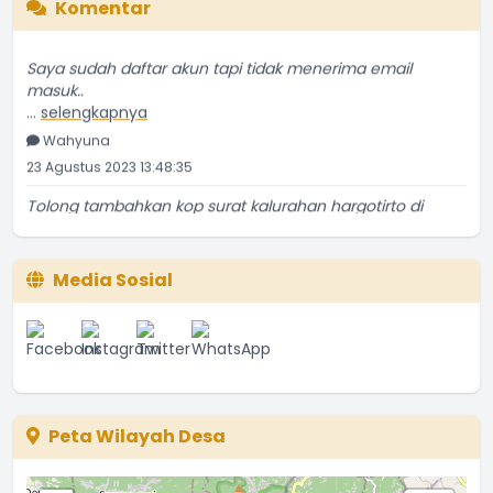
Komentar
Saya sudah daftar akun tapi tidak menerima email
masuk..
...
selengkapnya
Wahyuna
23 Agustus 2023 13:48:35
Tolong tambahkan kop surat kalurahan hargotirto di
...
selengkapnya
NGATIRAN
18 Oktober 2022 19:54:47
Media Sosial
Ass. Saya May Devega dari Univ.Negri Semarang yang
...
selengkapnya
May Devega
07 September 2022 20:04:56
Linknya di blokir pak Jawab : terima kasih koreksinya,
Peta Wilayah Desa
...
selengkapnya
warga_taat