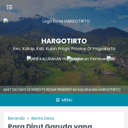
HARGOTIRTO
Kec. Kokap, Kab. Kulon Progo, Provinsi DI Yogyakarta
 DATANG DI WEBSITE RESMI PEMERINTAH KALURAHAN HARGOTIRTO
HARG
MENU
Beranda
Berita Desa
Para Dirut Garuda yang